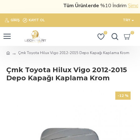
Tüm Ürünlerde
%10 İndirim
Şimdi sa
GIRIŞ
KAYIT OL
TRY
0
0
Çmk Toyota Hilux Vigo 2012-2015 Depo Kapağı Kaplama Krom
Çmk Toyota Hilux Vigo 2012-2015
Depo Kapağı Kaplama Krom
-12 %