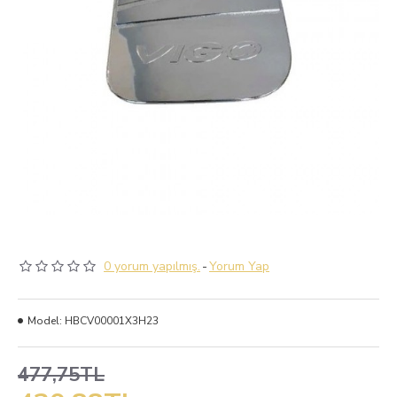
0 yorum yapılmış.
-
Yorum Yap
Model:
HBCV00001X3H23
477,75TL