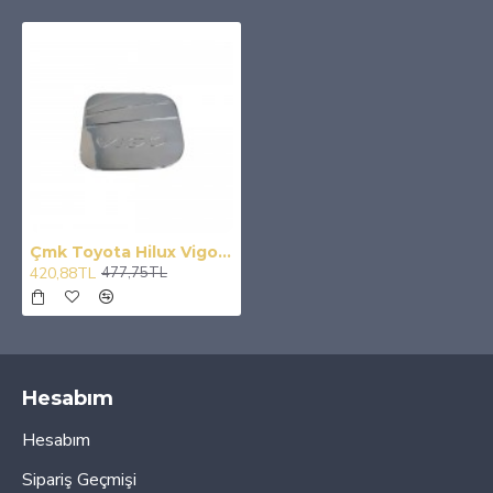
Çmk Toyota Hilux Vigo 2012-2015 Depo Kapağı Kaplama Krom
420,88TL
477,75TL
Hesabım
Hesabım
Sipariş Geçmişi