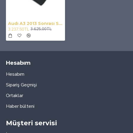
Audı A3 2013 Sonrası Sd Paspas Ve Bagaj Havuzu
3.237,50TL
3.625,00TL
Hesabım
Hesabım
Sipariş Geçmişi
Ortaklar
Haber bülteni
Müşteri servisi