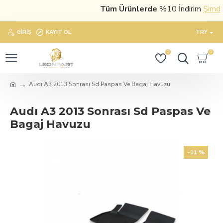
Tüm Ürünlerde
%10 İndirim
Şimdi sa
GIRIŞ
KAYIT OL
TRY
0
0
Audı A3 2013 Sonrası Sd Paspas Ve Bagaj Havuzu
Audı A3 2013 Sonrası Sd Paspas Ve
Bagaj Havuzu
-11 %