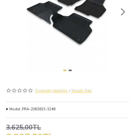
0 yorum yapılmış.
-
Yorum Yap
Model:
PRA-2063815-3248
3.625,00TL