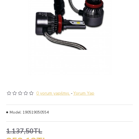
0 yorum yapılmış.
-
Yorum Yap
Model:
190519050554
1.137,50TL