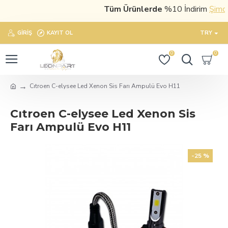
Tüm Ürünlerde
%10 İndirim
Şimdi s
GIRIŞ
KAYIT OL
TRY
0
0
Cıtroen C-elysee Led Xenon Sis Farı Ampulü Evo H11
Cıtroen C-elysee Led Xenon Sis
Farı Ampulü Evo H11
-25 %