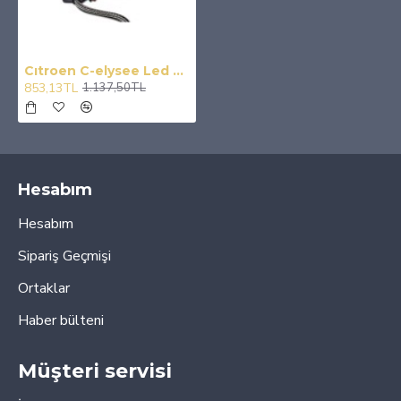
Cıtroen C-elysee Led Xenon Sis Farı Ampulü Evo H11
853,13TL
1.137,50TL
Hesabım
Hesabım
Sipariş Geçmişi
Ortaklar
Haber bülteni
Müşteri servisi