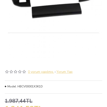
0 yorum yapılmış.
-
Yorum Yap
Model:
HBCV00001X3K1D
1.987,44TL