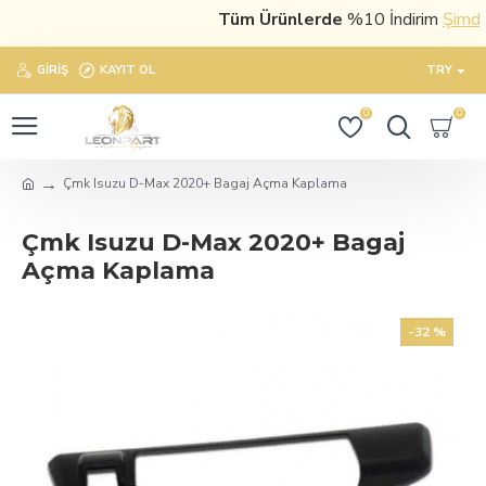
Tüm Ürünlerde
%10 İndirim
Şimdi sat
GIRIŞ
KAYIT OL
TRY
0
0
Çmk Isuzu D-Max 2020+ Bagaj Açma Kaplama
Çmk Isuzu D-Max 2020+ Bagaj
Açma Kaplama
-32 %