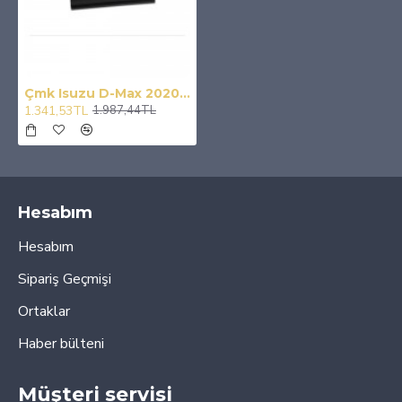
Çmk Isuzu D-Max 2020+ Bagaj Açma Kaplama
1.341,53TL
1.987,44TL
Hesabım
Hesabım
Sipariş Geçmişi
Ortaklar
Haber bülteni
Müşteri servisi