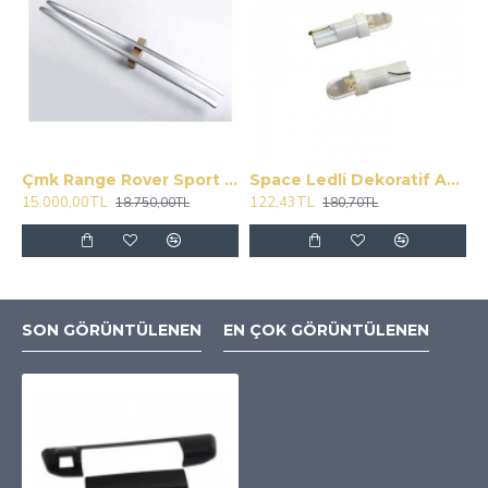
Çmk Range Rover Sport Tavan Çıtası 2013-2018
Space Ledli Dekoratif Ampul T5 Beyaz 12V / LAAM166
15.000,00TL
122,43TL
18.750,00TL
180,70TL
SON GÖRÜNTÜLENEN
EN ÇOK GÖRÜNTÜLENEN