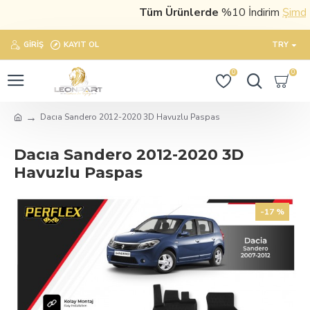
Tüm Ürünlerde
%10 İndirim
Şimdi sa
GIRIŞ
KAYIT OL
TRY
0
0
Dacıa Sandero 2012-2020 3D Havuzlu Paspas
Dacıa Sandero 2012-2020 3D
Havuzlu Paspas
-17 %