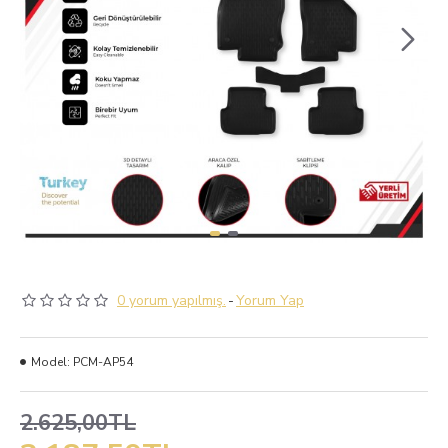
0 yorum yapılmış.
-
Yorum Yap
Model:
PCM-AP54
2.625,00TL