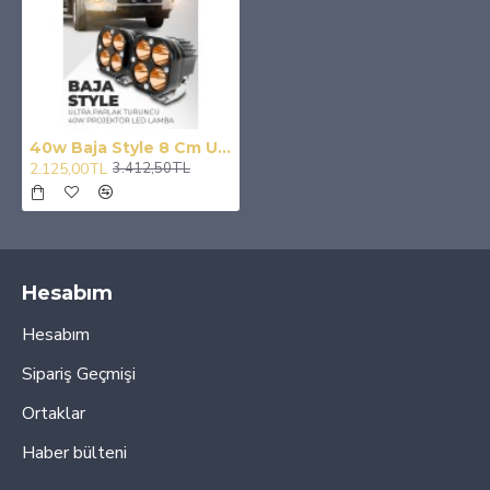
40w Baja Style 8 Cm Ultra Parlak Led Projektor Off Road - Turuncu
2.125,00TL
3.412,50TL
Hesabım
Hesabım
Sipariş Geçmişi
Ortaklar
Haber bülteni