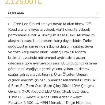
2.125,00TL
AÇIKLAMA
Cree Led Çipleri ile aynı boyutta olan birçok Off
Road ürününe kıyasla yüksek watt çıkışı ile yüksek
performans sunar. Alüminyum Kasa 6063 Alüminyum
alaşımlı kasası ile darbelere karşı dayanıklıdır. Turbo
soğutucuları sayesinde etkili ısı dağılımı sağlar. Suya
ve toza karşı dayanıklıdır. Montaj Braketi Montaj
braketi sayesinde mükemmel aydınlatma açısını
dileğinize göre ayarlayabilirsiniz. Bulunduğunuz ortama
göre ürünü aşağıya eğerek yakına, yukarı kaldırarak
uzağa ışığı ayarlayabilirsiniz. Ürün Ölçüleri Ürünün
ölçüleri aracınız için özel olarak tasarlanmıştır Uzunluk:
9.5 cm En: 7 cm Ölçü: 8 cm Çıkış Gücü: 40W Çalışma
Gerilimi: 9-30Volt DC LED Chip: CREE LED Gücü:
10W LED Adeti: 4 Adet Ürün Adeti: 2 Adet
Parlaklık 8.500 LÜMEN Mercek : 4D Işın Hüzmesi: