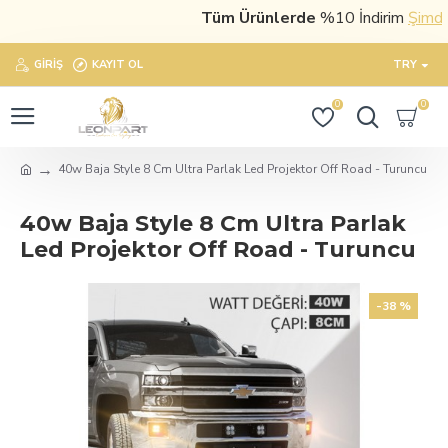
Tüm Ürünlerde
%10 İndirim
Şimdi sa
GIRIŞ
KAYIT OL
TRY
0
0
40w Baja Style 8 Cm Ultra Parlak Led Projektor Off Road - Turuncu
40w Baja Style 8 Cm Ultra Parlak
Led Projektor Off Road - Turuncu
-38 %