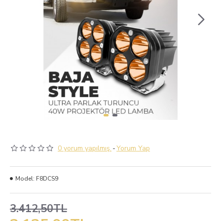
0 yorum yapılmış.
-
Yorum Yap
Model:
F8DCS9
3.412,50TL