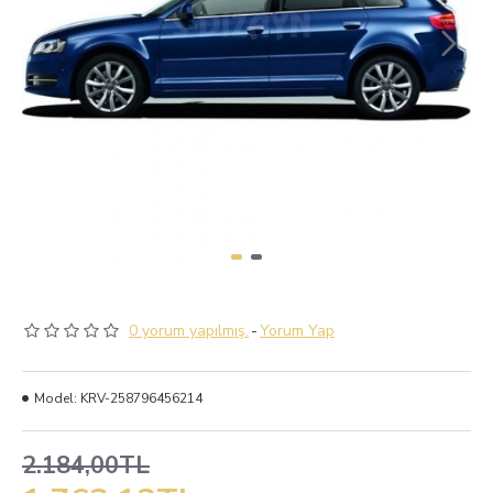
0 yorum yapılmış.
-
Yorum Yap
Model:
KRV-258796456214
2.184,00TL