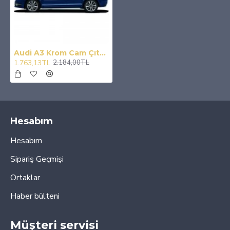
Audi A3 Krom Cam Çıtası 6 Prç 2004-2012
1.763,13TL
2.184,00TL
Hesabım
Hesabım
Sipariş Geçmişi
Ortaklar
Haber bülteni
Müşteri servisi