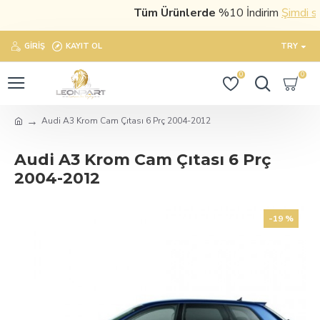
Tüm Ürünlerde
%10 İndirim
Şimdi satın
GIRIŞ
KAYIT OL
TRY
0
0
Audi A3 Krom Cam Çıtası 6 Prç 2004-2012
Audi A3 Krom Cam Çıtası 6 Prç
2004-2012
-19 %