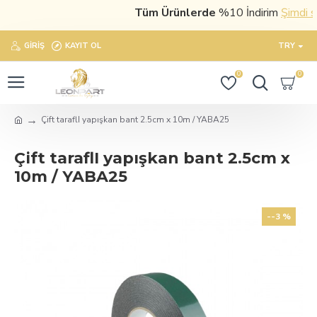
Tüm Ürünlerde
%10 İndirim
Şimdi satı
GIRIŞ
KAYIT OL
TRY
0
0
Çift taraflI yapışkan bant 2.5cm x 10m / YABA25
Çift taraflI yapışkan bant 2.5cm x
10m / YABA25
--3 %