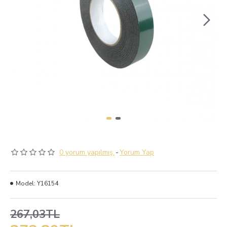
0 yorum yapılmış.
-
Yorum Yap
Model:
Y16154
267,03TL