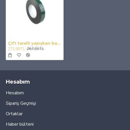
Çift taraflI yapışkan bant 2.5cm x 10m / YABA25
273,89TL
267,03TL
Hesabım
Hesabım
Sipariş Geçmişi
Ortaklar
Haber bülteni