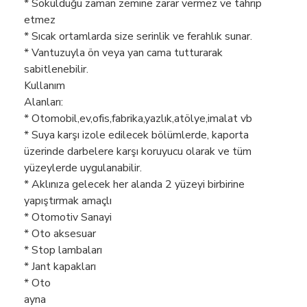
* Söküldüğü zaman zemine zarar vermez ve tahrip
etmez
* Sıcak ortamlarda size serinlik ve ferahlık sunar.
* Vantuzuyla ön veya yan cama tutturarak
sabitlenebilir.
Kullanım
Alanl
* Otomobil,ev,ofis,fabrika,yazlık,atölye,imalat vb
* Suya karşı izole edilecek bölümlerde, kaporta
üzerinde darbelere karşı koruyucu olarak ve tüm
yüzeylerde uygulanabilir.
* Aklınıza gelecek her alanda 2 yüzeyi birbirine
yapıştırmak amaçlı
* Otomotiv Sanayi
* Oto aksesuar
* Stop lambaları
* Jant kapakları
* Oto
ay