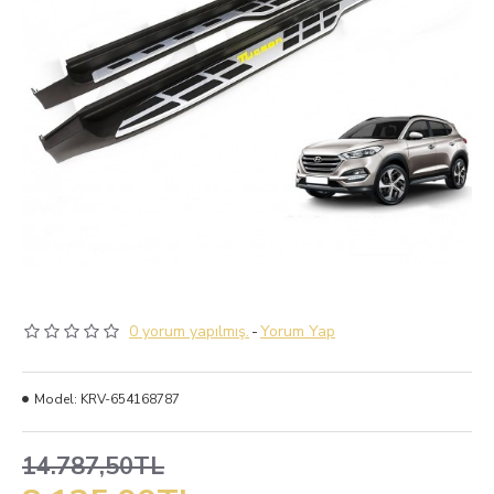
0 yorum yapılmış.
-
Yorum Yap
Model:
KRV-654168787
14.787,50TL