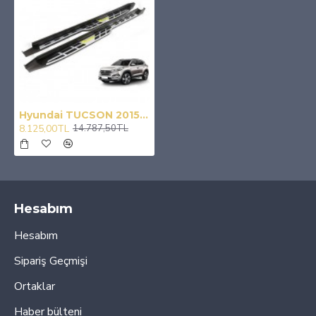
Hyundai TUCSON 2015-2020 Yan Basamak OEM
8.125,00TL
14.787,50TL
Hesabım
Hesabım
Sipariş Geçmişi
Ortaklar
Haber bülteni