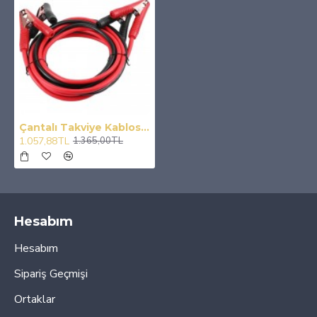
Çantalı Takviye Kablosu 1000 Amper 35MM 2.3 Metre
1.057,88TL
1.365,00TL
Hesabım
Hesabım
Sipariş Geçmişi
Ortaklar