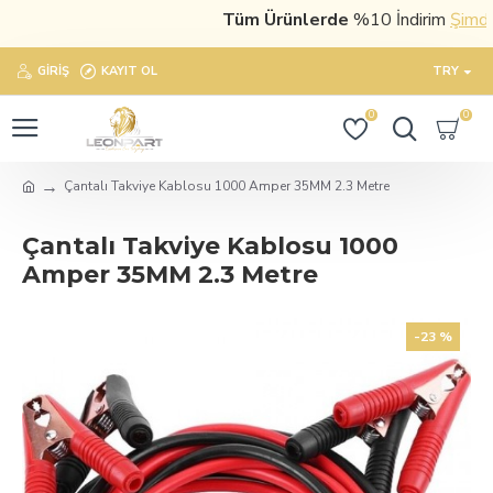
Tüm Ürünlerde
%10 İndirim
Şimdi sa
GIRIŞ
KAYIT OL
TRY
0
0
Çantalı Takviye Kablosu 1000 Amper 35MM 2.3 Metre
Çantalı Takviye Kablosu 1000
Amper 35MM 2.3 Metre
-23 %