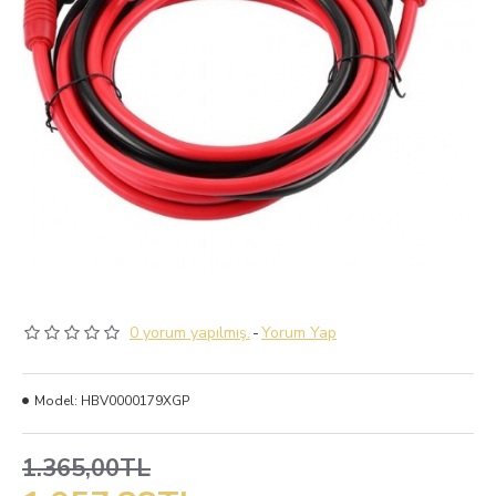
0 yorum yapılmış.
-
Yorum Yap
Model:
HBV0000179XGP
1.365,00TL