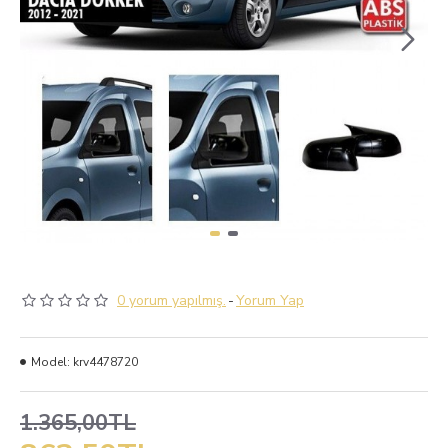
0 yorum yapılmış.
-
Yorum Yap
Model:
krv4478720
1.365,00TL