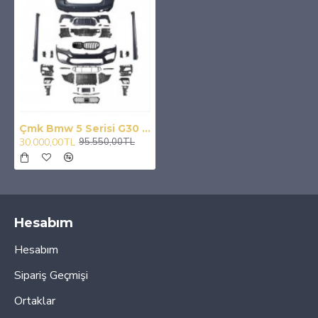
Çmk Bmw 5 Serisi G30 2021+ Lcı M5 Body Kit + Panjur
30.000,00TL
95.550,00TL
Hesabım
Hesabım
Sipariş Geçmişi
Ortaklar