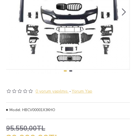
0 yorum yapılmış.
-
Yorum Yap
Model:
HBCV00001X3KHO
95.550,00TL