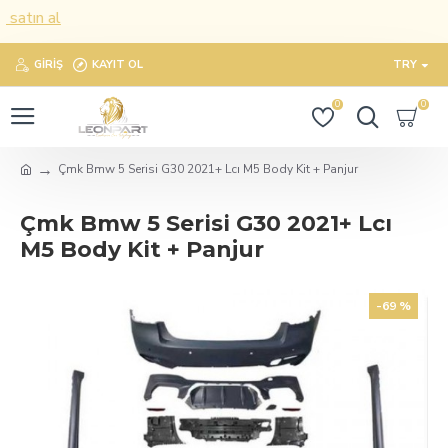
atın al
GIRIŞ
KAYIT OL
TRY
0
0
Çmk Bmw 5 Serisi G30 2021+ Lcı M5 Body Kit + Panjur
Çmk Bmw 5 Serisi G30 2021+ Lcı
M5 Body Kit + Panjur
-69 %