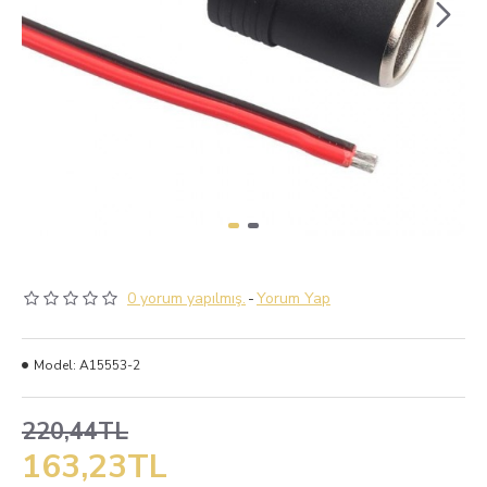
0 yorum yapılmış.
-
Yorum Yap
Model:
A15553-2
220,44TL
163,23TL