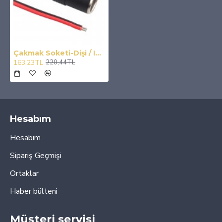
Çakmak Soketi-Dişi / ICCA82-2
163,23TL
220,44TL
Hesabım
Hesabım
Sipariş Geçmişi
Ortaklar
Haber bülteni
Müşteri servisi