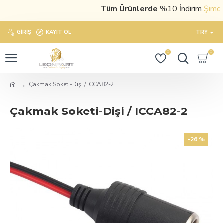
Tüm Ürünlerde
%10 İndirim
Şimdi s
GIRIŞ
KAYIT OL
TRY
0
0
Çakmak Soketi-Dişi / ICCA82-2
Çakmak Soketi-Dişi / ICCA82-2
-26 %