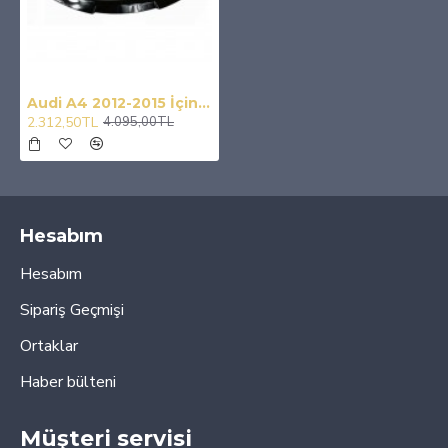
Audi A4 2012-2015 İçin Uyumlu M4 Spoiler Piano Black
2.312,50TL
4.095,00TL
Hesabım
Hesabım
Sipariş Geçmişi
Ortaklar
Haber bülteni
Müşteri servisi