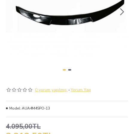
0 yorum yapılmış.
-
Yorum Yap
Model:
AUA4M4SPO-13
4.095,00TL