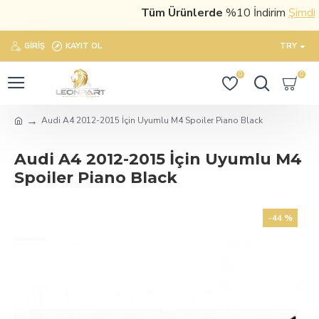
Tüm Ürünlerde
%10 İndirim
Şimdi sa
GIRIŞ
KAYIT OL
TRY
0
0
Audi A4 2012-2015 İçin Uyumlu M4 Spoiler Piano Black
Audi A4 2012-2015 İçin Uyumlu M4
Spoiler Piano Black
-44 %