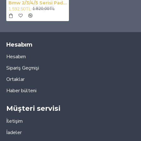
Bmw 2/3/4/5 Serisi Paddle Shıft Silver F1 Vites Kulakcık
1.592,50TL
1.820,00TL
Hesabım
Hesabım
Sipariş Geçmişi
Ortaklar
Haber bülteni
Müşteri servisi
İletişim
İadeler