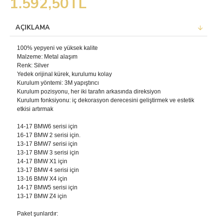
1.592,50TL
AÇIKLAMA
100% yepyeni ve yüksek kalite
Malzeme: Metal alaşım
Renk: Silver
Yedek orijinal kürek, kurulumu kolay
Kurulum yöntemi: 3M yapıştırıcı
Kurulum pozisyonu, her iki tarafın arkasında direksiyon
Kurulum fonksiyonu: iç dekorasyon derecesini geliştirmek ve estetik
etkisi artırmak
14-17 BMW6 serisi için
16-17 BMW 2 serisi için.
13-17 BMW7 serisi için
13-17 BMW 3 serisi için
14-17 BMW X1 için
13-17 BMW 4 serisi için
13-16 BMW X4 için
14-17 BMW5 serisi için
13-17 BMW Z4 için
Paket şunlardır: