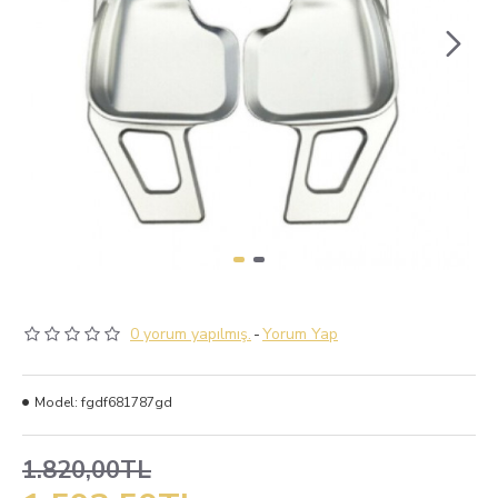
0 yorum yapılmış.
-
Yorum Yap
Model:
fgdf681787gd
1.820,00TL