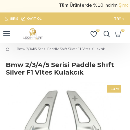
Tüm Ürünlerde
%10 İndirim
Şimdi sa
GIRIŞ
KAYIT OL
TRY
0
0
Bmw 2/3/4/5 Serisi Paddle Shıft Silver F1 Vites Kulakcık
Bmw 2/3/4/5 Serisi Paddle Shıft
Silver F1 Vites Kulakcık
-13 %