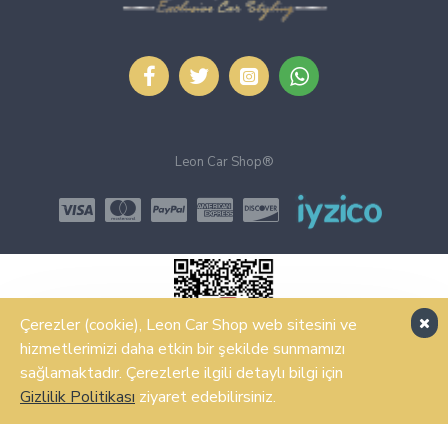
Leon Car Shop®
Çerezler (cookie), Leon Car Shop web sitesini ve
hizmetlerimizi daha etkin bir şekilde sunmamızı
sağlamaktadır. Çerezlerle ilgili detaylı bilgi için
ŞIMDI SATIN AL
Gizlilik Politikası
ziyaret edebilirsiniz.
Design, Hosting & Support By Shopgez.com