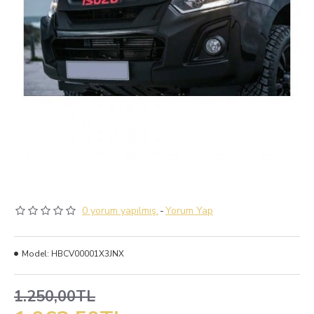
0 yorum yapılmış.
-
Yorum Yap
Model:
HBCV00001X3JNX
1.250,00TL