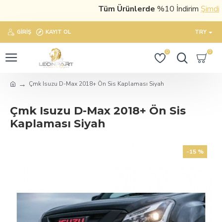
Tüm Ürünlerde
%10 İndirim
Şimdi sat
GIRIŞ
KAYIT OL
TRY
0
0
Çmk Isuzu D-Max 2018+ Ön Sis Kaplaması Siyah
Çmk Isuzu D-Max 2018+ Ön Sis
Kaplaması Siyah
-15 %