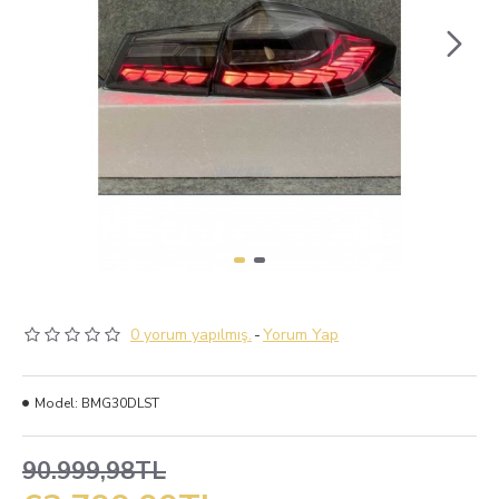
0 yorum yapılmış.
-
Yorum Yap
Model:
BMG30DLST
90.999,98TL