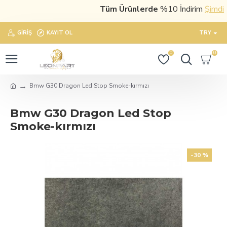
Tüm Ürünlerde
%10 İndirim
Şimdi sat
GIRIŞ
KAYIT OL
TRY
0
0
Bmw G30 Dragon Led Stop Smoke-kırmızı
Bmw G30 Dragon Led Stop
Smoke-kırmızı
-30 %