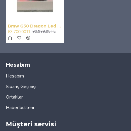
Bmw G30 Dragon Led Stop Smoke-kırmızı
63.700,00TL
90.999,98TL
Hesabım
Hesabım
Sipariş Geçmişi
Ortaklar
Haber bülteni
Müşteri servisi