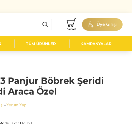
Üye Girişi
Sepet
R
TÜM ÜRÜNLER
KAMPANYALAR
3 Panjur Böbrek Şeridi
i Araca Özel
ş.
-
Yorum Yap
Model:
ak55145353