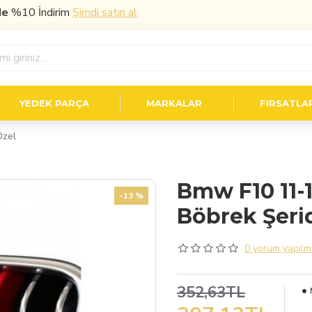
0 İndirim
Şimdi satın al
YEDEK PARÇA
MARKALAR
FIRSATLA
Özel
Bmw F10 11-1
-13 %
Böbrek Şerid
0 yorum yapılmı
352,63TL