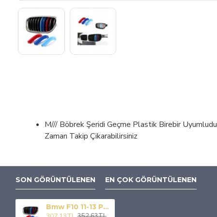
M/// Böbrek Şeridi Geçme Plastik Birebir Uyumludur.
Zaman Takip Çikarabilirsiniz
SON GÖRÜNTÜLENEN
EN ÇOK GÖRÜNTÜLENEN
Bmw F10 11-13 Panjur Böbrek Şeridi Böbrek Şeridi Araca Özel
307,13TL
352,63TL