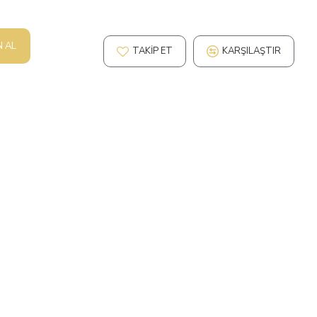
N AL
TAKIP ET
KARŞILAŞTIR