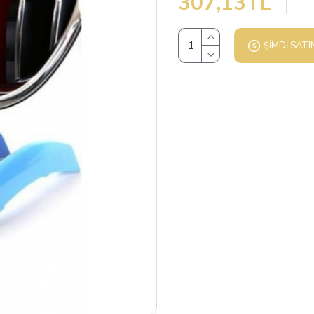
307,13TL
ŞIMDI SATI