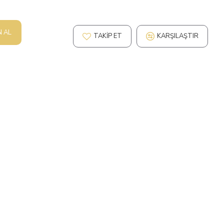
N AL
TAKIP ET
KARŞILAŞTIR