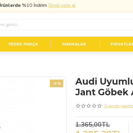
nlerde
%10 İndirim
Şimdi satın al
YEDEK PARÇA
MARKALAR
FIRSATLA
Audi Uyumlu 
-6 %
Jant Göbek 
0 yorum yapılmı
1.365,00TL