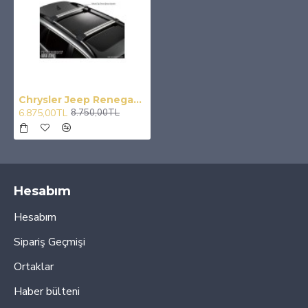
Chrysler Jeep Renegade Ara Atkı Wingcarrier V1 Gri 2014 Üzeri
6.875,00TL
8.750,00TL
Hesabım
Hesabım
Sipariş Geçmişi
Ortaklar
Haber bülteni