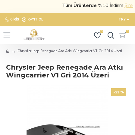
Tüm Ürünlerde
%10 İndirim
Şimdi s
GIRIŞ
KAYIT OL
TRY
0
0
Chrysler Jeep Renegade Ara Atkı Wingcarrier V1 Gri 2014 Üzeri
Chrysler Jeep Renegade Ara Atkı
Wingcarrier V1 Gri 2014 Üzeri
-21 %