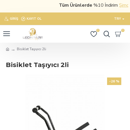
Tüm Ürünlerde
%10 İndirim
Şimdi s
GIRIŞ
KAYIT OL
TRY
0
0
Bisiklet Taşıyıcı 2li
Bisiklet Taşıyıcı 2li
-26 %