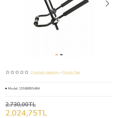
0 yorum yapılmış.
-
Yorum Yap
Model:
15588955484
2.730,00TL
2.024,75TL