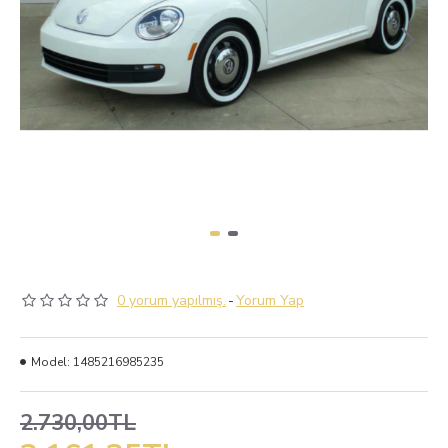
0 yorum yapılmış.
-
Yorum Yap
Model:
1485216985235
2.730,00TL