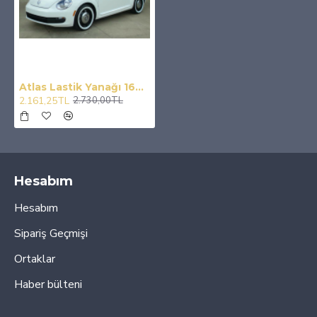
Atlas Lastik Yanağı 16X Jant Siyah Beyaz
2.161,25TL
2.730,00TL
Hesabım
Hesabım
Sipariş Geçmişi
Ortaklar
Haber bülteni