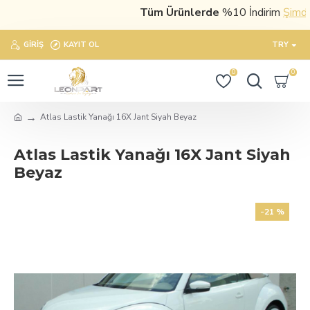
Tüm Ürünlerde
%10 İndirim
Şimdi sa
GIRIŞ
KAYIT OL
TRY
0
0
Atlas Lastik Yanağı 16X Jant Siyah Beyaz
Atlas Lastik Yanağı 16X Jant Siyah
Beyaz
-21 %