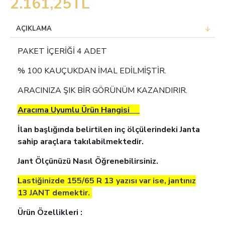
2.161,25TL
AÇIKLAMA
PAKET İÇERİĞİ 4 ADET
% 100 KAUÇUKDAN İMAL EDİLMİŞTİR.
ARACINIZA ŞIK BİR GÖRÜNÜM KAZANDIRIR.
Aracıma Uyumlu Ürün Hangisi
İlan başlığında belirtilen inç ölçülerindeki Janta
sahip araçlara takılabilmektedir.
Jant Ölçünüzü Nasıl Öğrenebilirsiniz.
Lastiğinizde 155/65 R 13 yazısı var ise, jantınız
13 JANT demektir.
Ürün Özellikleri :