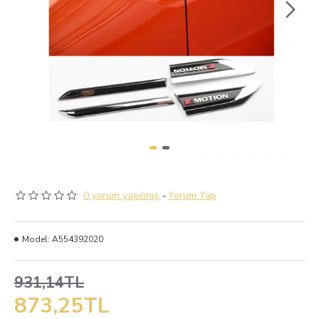
0 yorum yapılmış.
-
Yorum Yap
Model:
A554392020
931,14TL
873,25TL