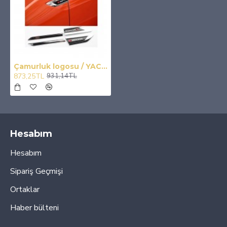
Çamurluk logosu / YACI162
873,25TL
931,14TL
Hesabım
Hesabım
Sipariş Geçmişi
Ortaklar
Haber bülteni