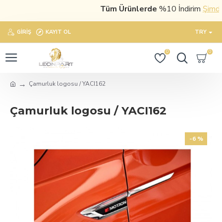
Tüm Ürünlerde
%10 İndirim
Şimdi sa
GIRIŞ
KAYIT OL
TRY
0
0
Çamurluk logosu / YACI162
Çamurluk logosu / YACI162
-6 %