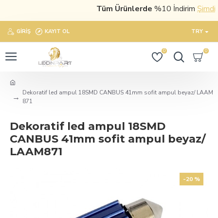
Tüm Ürünlerde
%10 İndirim
Şimdi sa
GIRIŞ
KAYIT OL
TRY
0
0
Dekoratif led ampul 18SMD CANBUS 41mm sofit ampul beyaz/ LAAM
871
Dekoratif led ampul 18SMD
CANBUS 41mm sofit ampul beyaz/
LAAM871
-20 %