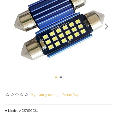
0 yorum yapılmış.
-
Yorum Yap
Model:
A027692021