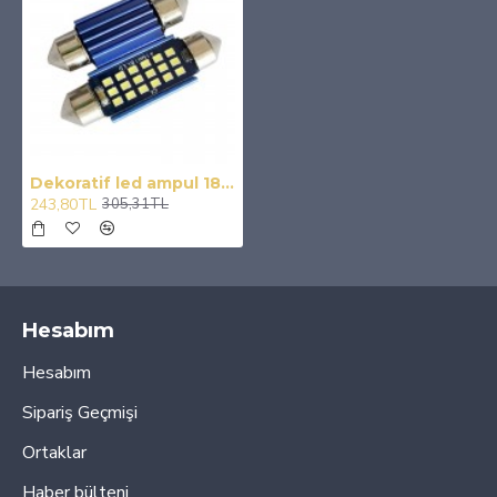
Dekoratif led ampul 18SMD CANBUS 41mm sofit ampul beyaz/ LAAM871
243,80TL
305,31TL
Hesabım
Hesabım
Sipariş Geçmişi
Ortaklar
Haber bülteni