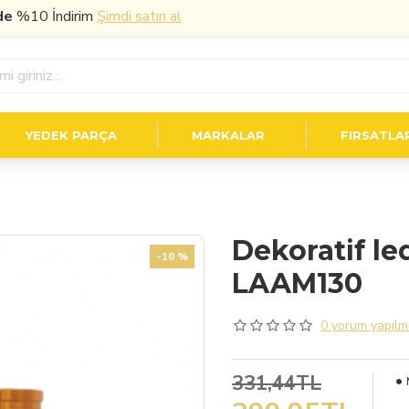
10 İndirim
Şimdi satın al
YEDEK PARÇA
MARKALAR
FIRSATLA
Dekoratif l
-10 %
LAAM130
0 yorum yapılmı
331,44TL