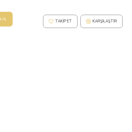
N AL
TAKIP ET
KARŞILAŞTIR