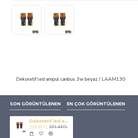
Dekoratif led ampul canbus 3w beyaz / LAAM130
SON GÖRÜNTÜLENEN
EN ÇOK GÖRÜNTÜLENEN
Dekoratif led ampul canbus 3w beyaz / LAAM130
299,95TL
331,44TL