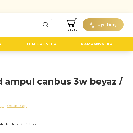
Üye Girişi
Sepet
R
TÜM ÜRÜNLER
KAMPANYALAR
ed ampul canbus 3w beyaz /
ş.
-
Yorum Yap
Model:
A02675-12022