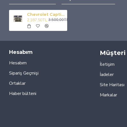
Chevrolet Captiva Kromlu Cam Rüzgarlığı Krom Rüzgarlık 2007 Sonrası
2.187,50TL
3.500,00TL
Hesabım
Müşteri 
Hesabım
İletişim
Sipariş Geçmişi
İadeler
Ortaklar
Site Haritası
Haber bülteni
Markalar