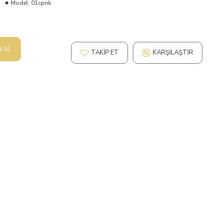
Model:
01cpnk
N AL
TAKIP ET
KARŞILAŞTIR