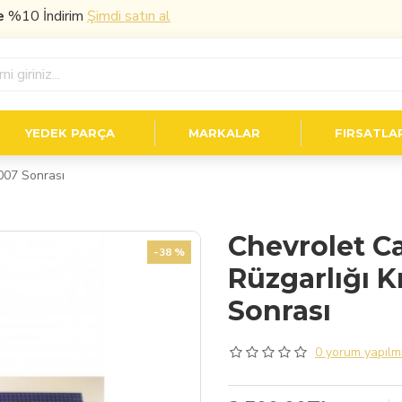
0 İndirim
Şimdi satın al
YEDEK PARÇA
MARKALAR
FIRSATLA
007 Sonrası
Chevrolet C
-38 %
Rüzgarlığı 
Sonrası
0 yorum yapılmı