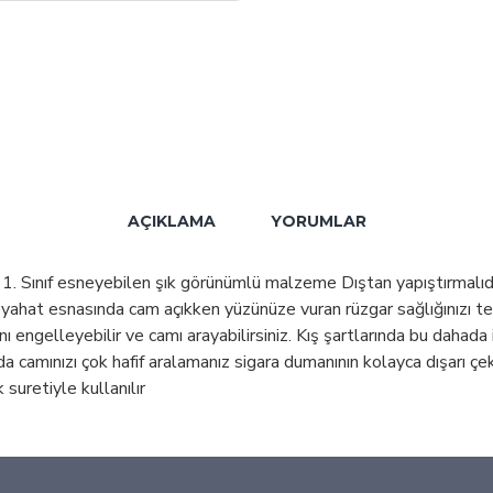
AÇIKLAMA
YORUMLAR
 1. Sınıf esneyebilen şık görünümlü malzeme Dıştan yapıştırmalıdır
seyahat esnasında cam açıkken yüzünüze vuran rüzgar sağlığınızı te
ı engelleyebilir ve camı arayabilirsiniz. Kış şartlarında bu dahada 
da camınızı çok hafif aralamanız sigara dumanının kolayca dışarı 
suretiyle kullanılır