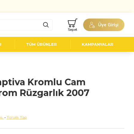
Üye Girişi
Sepet
R
TÜM ÜRÜNLER
KAMPANYALAR
aptiva Kromlu Cam
Krom Rüzgarlık 2007
ş.
-
Yorum Yap