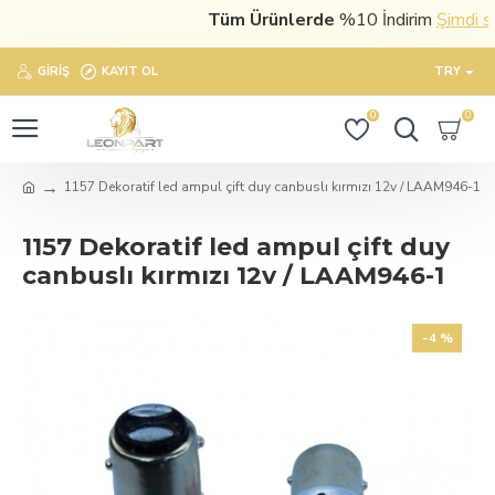
Tüm Ürünlerde
%10 İndirim
Şimdi satın
GIRIŞ
KAYIT OL
TRY
0
0
1157 Dekoratif led ampul çift duy canbuslı kırmızı 12v / LAAM946-1
1157 Dekoratif led ampul çift duy
canbuslı kırmızı 12v / LAAM946-1
-4 %