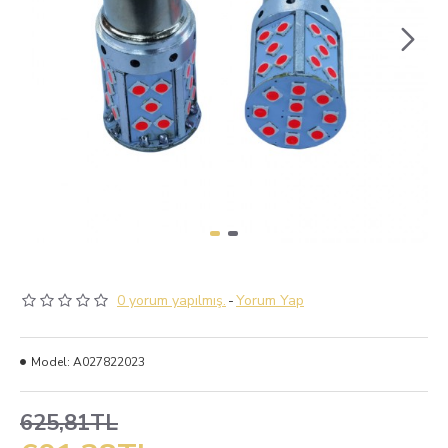
0 yorum yapılmış.
-
Yorum Yap
Model:
A027822023
625,81TL