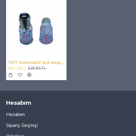
1157 Dekoratif led ampul çift duy canbuslı kırmızı 12v / LAAM946-1
601,28TL
625,81TL
Hesabım
Hesabım
Sipariş Geçmişi