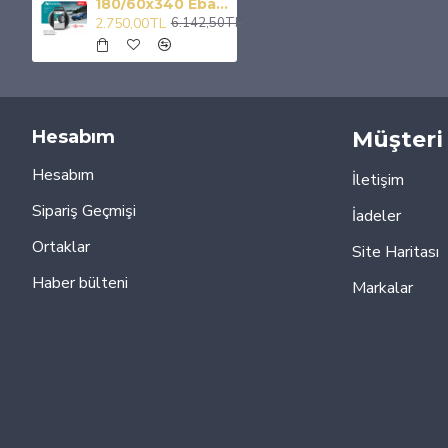
180/60x340 Ebatlarına Uyumlu Takmatik X Tipi Kar Patinaj Zinciri
2.750,00TL
6.142,50TL
Hesabım
Müşteri 
Hesabım
İletişim
Sipariş Geçmişi
İadeler
Ortaklar
Site Haritası
Haber bülteni
Markalar