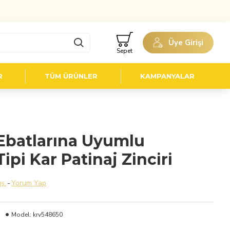
Üye Girişi
Sepet
R
TÜM ÜRÜNLER
KAMPANYALAR
Ebatlarına Uyumlu
ipi Kar Patinaj Zinciri
ş.
-
Yorum Yap
Model:
krv548650