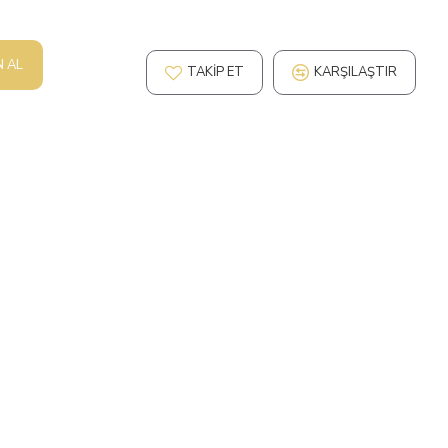
N AL
TAKIP ET
KARŞILAŞTIR