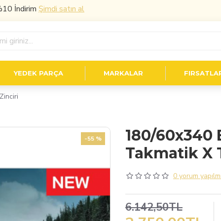
ndirim
Şimdi satın al
YEDEK PARÇA
MARKALAR
FIRSATLA
inciri
180/60x340 
-55 %
Takmatik X T
0 yorum yapılmı
6.142,50TL