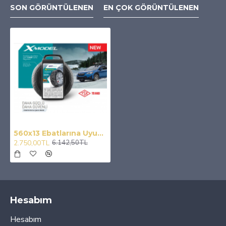
SON GÖRÜNTÜLENEN
EN ÇOK GÖRÜNTÜLENEN
560x13 Ebatlarına Uyumlu Takmatik X Tipi Kar Patinaj Zinciri
2.750,00TL
6.142,50TL
Hesabım
Hesabım