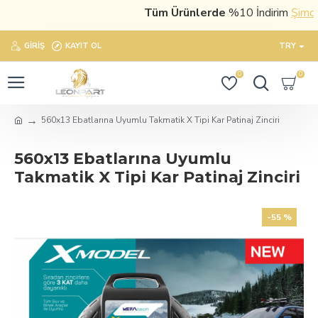
Tüm Ürünlerde
%10 İndirim
Şimdi sa
GIRIŞ
KAYIT OL
TRY
0
0
560x13 Ebatlarına Uyumlu Takmatik X Tipi Kar Patinaj Zinciri
560x13 Ebatlarına Uyumlu
Takmatik X Tipi Kar Patinaj Zinciri
-55 %