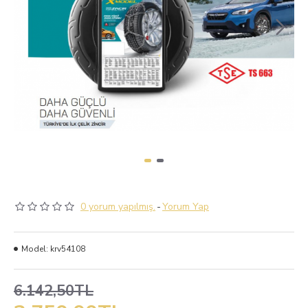
0 yorum yapılmış.
-
Yorum Yap
Model:
krv54108
6.142,50TL