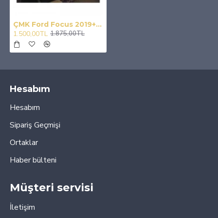
ÇMK Ford Focus 2019+ Konsol Çıtası - Silver (Abs)
1.500,00TL
1.875,00TL
Hesabım
Hesabım
Sipariş Geçmişi
Ortaklar
Haber bülteni
Müşteri servisi
İletişim