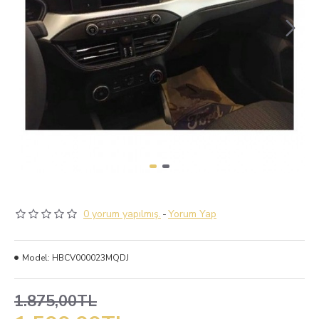
0 yorum yapılmış.
-
Yorum Yap
Model:
HBCV000023MQDJ
1.875,00TL