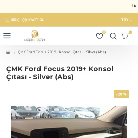
Tüm 
GIRIŞ
KAYIT OL
TRY
0
0
ÇMK Ford Focus 2019+ Konsol Çıtası - Silver (Abs)
ÇMK Ford Focus 2019+ Konsol
Çıtası - Silver (Abs)
-20 %