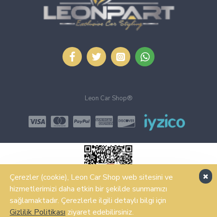
Leon Car Shop®
Çerezler (cookie), Leon Car Shop web sitesini ve
hizmetlerimizi daha etkin bir şekilde sunmamızı
sağlamaktadır. Çerezlerle ilgili detaylı bilgi için
ŞIMDI SATIN AL
Gizlilik Politikası
ziyaret edebilirsiniz.
Design, Hosting & Support By Shopgez.com