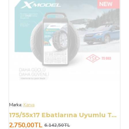
Marka:
Karva
175/55x17 Ebatlarına Uyumlu Takmatik X Tipi Kar Patinaj Zinciri
2.750,00TL
6.142,50TL