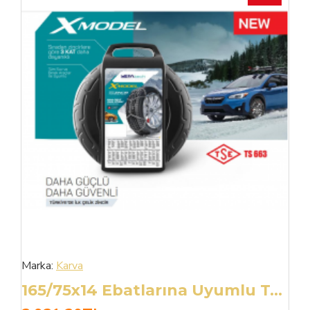
Marka:
Karva
165/75x14 Ebatlarına Uyumlu Takmatik X Tipi Kar Patinaj Zinciri