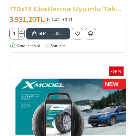
170x13 Ebatlarına Uyumlu Takmatik X Tipi Kar Patinaj Zinciri
3.931,20TL
6.142,50TL
SEPETE EKLE
Şimdi satın al
Soru sor
-55 %