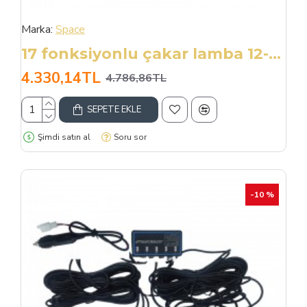
Marka:
Space
17 fonksiyonlu çakar lamba 12-30v 24 led 6 adet kırmızı*mavi set / LAPA549
4.330,14TL
4.786,86TL
SEPETE EKLE
Şimdi satın al
Soru sor
-10 %