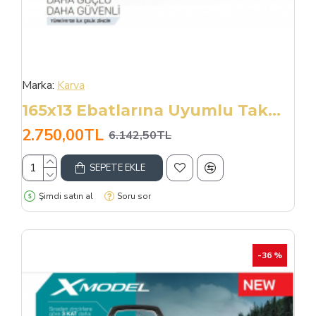
Marka:
Karva
165x13 Ebatlarına Uyumlu Takmatik X Tipi Kar Patinaj Zinciri
2.750,00TL
6.142,50TL
SEPETE EKLE
Şimdi satın al
Soru sor
-36 %