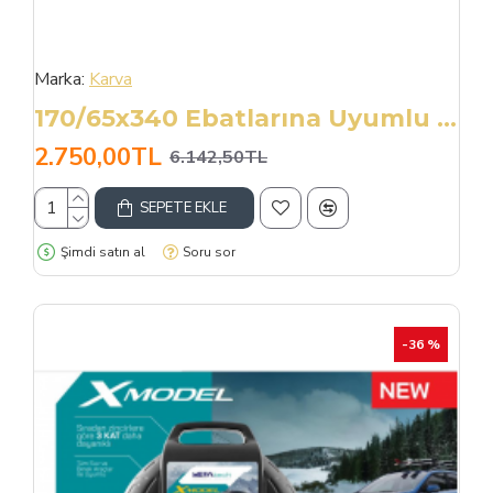
Marka:
Karva
170/65x340 Ebatlarına Uyumlu Takmatik X Tipi Kar Patinaj Zinciri
2.750,00TL
6.142,50TL
SEPETE EKLE
Şimdi satın al
Soru sor
-36 %