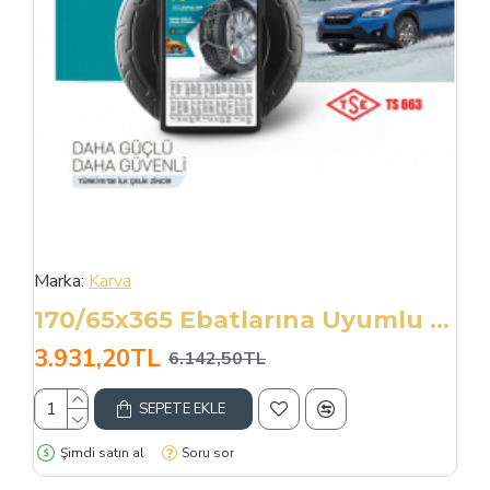
Marka:
Karva
170/65x365 Ebatlarına Uyumlu Takmatik X Tipi Kar Patinaj Zinciri
3.931,20TL
6.142,50TL
SEPETE EKLE
Şimdi satın al
Soru sor