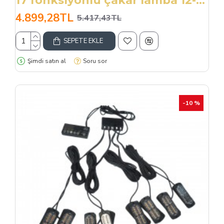
17 fonksiyonlu çakar lamba 12-30v 24 led 8 adet kırmızı*mavi set / LAPA548
4.899,28TL
5.417,43TL
SEPETE EKLE
Şimdi satın al
Soru sor
-10 %