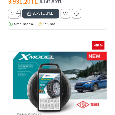
3.931,20TL
6.142,50TL
SEPETE EKLE
Şimdi satın al
Soru sor
-55 %