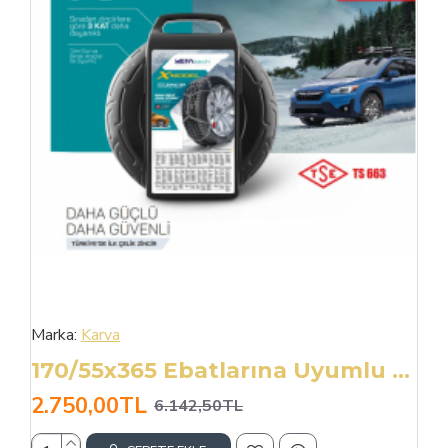
Marka:
Karva
170/55x365 Ebatlarına Uyumlu Takmatik X Tipi Kar Patinaj Zinciri
2.750,00TL
6.142,50TL