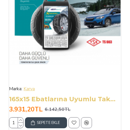
Marka:
Karva
165x15 Ebatlarına Uyumlu Takmatik X Tipi Kar Patinaj Zinciri
3.931,20TL
6.142,50TL
SEPETE EKLE