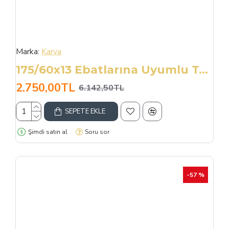
Marka:
Karva
175/60x13 Ebatlarına Uyumlu Takmatik X Tipi Kar Patinaj Zinciri
2.750,00TL
6.142,50TL
SEPETE EKLE
Şimdi satın al
Soru sor
-57 %