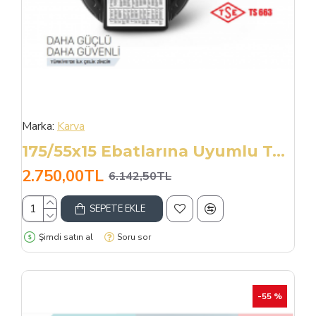
Marka:
Karva
175/55x15 Ebatlarına Uyumlu Takmatik X Tipi Kar Patinaj Zinciri
2.750,00TL
6.142,50TL
SEPETE EKLE
Şimdi satın al
Soru sor
-55 %