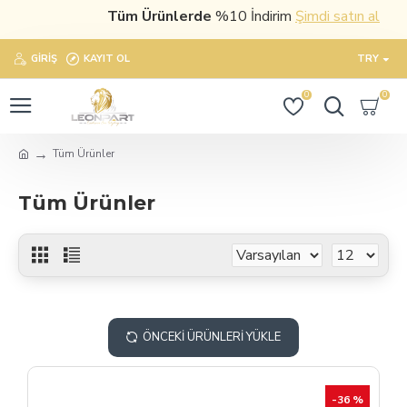
Tüm Ürünlerde
%10 İndirim
Şimdi satın al
GIRIŞ
KAYIT OL
TRY
0
0
Tüm Ürünler
Tüm Ürünler
ÖNCEKI ÜRÜNLERI YÜKLE
-36 %