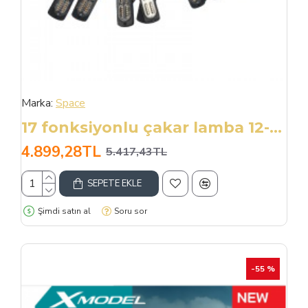
Marka:
Space
17 fonksiyonlu çakar lamba 12-30v 24 led 8 adet sarı*sarı set / LAPA548-1
4.899,28TL
5.417,43TL
SEPETE EKLE
Şimdi satın al
Soru sor
-55 %