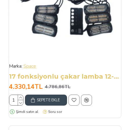
Marka:
Space
17 fonksiyonlu çakar lamba 12-30v 24 led 6 adet sarı*sarı set / LAPA549-1
4.330,14TL
4.786,86TL
SEPETE EKLE
Şimdi satın al
Soru sor