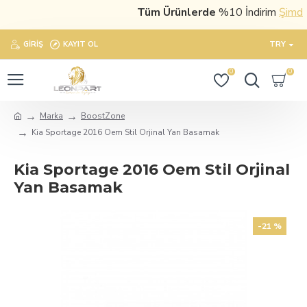
Tüm Ürünlerde
%10 İndirim
Şimdi sa
GIRIŞ
KAYIT OL
TRY
0
0
Marka
BoostZone
Kia Sportage 2016 Oem Stil Orjinal Yan Basamak
Kia Sportage 2016 Oem Stil Orjinal
Yan Basamak
-21 %