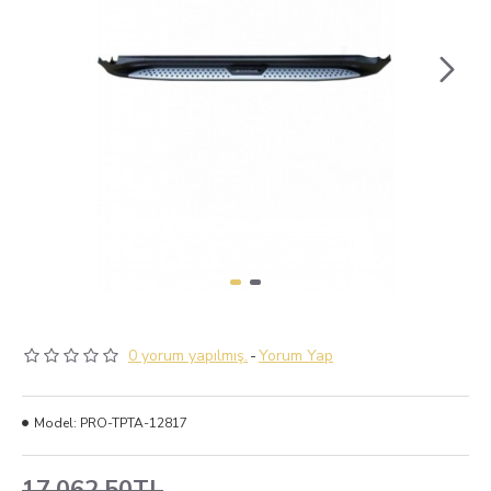
0 yorum yapılmış.
-
Yorum Yap
Model:
PRO-TPTA-12817
17.062,50TL