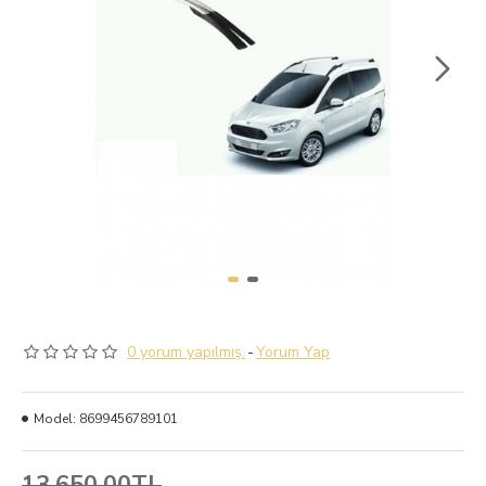
0 yorum yapılmış.
-
Yorum Yap
Model:
8699456789101
13.650,00TL