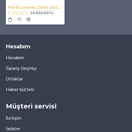
Ford Courier 2014-2017 Tavan Çıtası Port Bagaj Gri Ithal
5.250,00TL
13.650,00TL
Hesabım
Hesabım
Sipariş Geçmişi
Ortaklar
Haber bülteni
Müşteri servisi
İletişim
İadeler