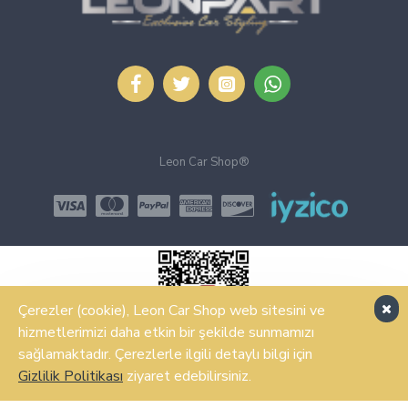
Leon Car Shop®
Çerezler (cookie), Leon Car Shop web sitesini ve
hizmetlerimizi daha etkin bir şekilde sunmamızı
sağlamaktadır. Çerezlerle ilgili detaylı bilgi için
ŞIMDI SATIN AL
Gizlilik Politikası
ziyaret edebilirsiniz.
Design, Hosting & Support By Shopgez.com