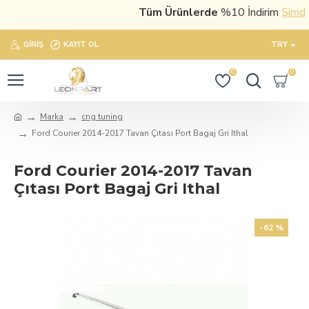
Tüm Ürünlerde
%10 İndirim
Şimdi sa
GIRIŞ
KAYIT OL
TRY
0
0
Marka
cng tuning
Ford Courier 2014-2017 Tavan Çıtası Port Bagaj Gri Ithal
Ford Courier 2014-2017 Tavan
Çıtası Port Bagaj Gri Ithal
-62 %