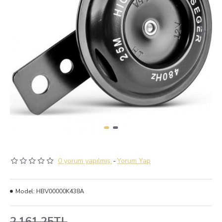
0 yorum yapılmış.
-
Yorum Yap
Model:
HBV00000K438A
2.161,25TL