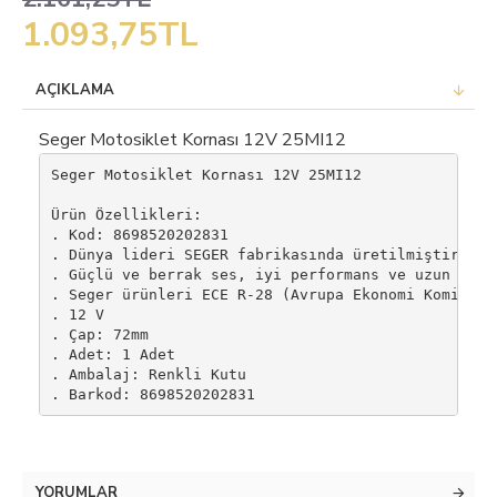
1.093,75TL
AÇIKLAMA
Seger Motosiklet Kornası 12V 25MI12
Seger Motosiklet Kornası 12V 25MI12

Ürün Özellikleri:

. Kod: 8698520202831

. Dünya lideri SEGER fabrikasında üretilmiştir.

. Güçlü ve berrak ses, iyi performans ve uzun ömür
. Seger ürünleri ECE R-28 (Avrupa Ekonomi Komisyon
. 12 V

. Çap: 72mm

. Adet: 1 Adet 

. Ambalaj: Renkli Kutu 

. Barkod: 8698520202831
YORUMLAR