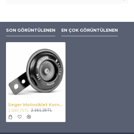
SON GÖRÜNTÜLENEN
EN ÇOK GÖRÜNTÜLENEN
Seger Motosiklet Kornası 25Mm 12 V, 1.5A 480 Hz Mini Kalın Ses
1.093,75TL
2.161,25TL