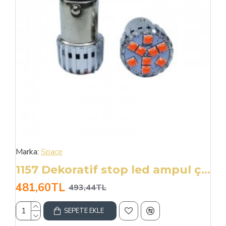
Marka:
Space
1157 Dekoratif stop led ampul çift duy kırmızı 12V 4W canbus / LAAM952-1
481,60TL
493,44TL
SEPETE EKLE