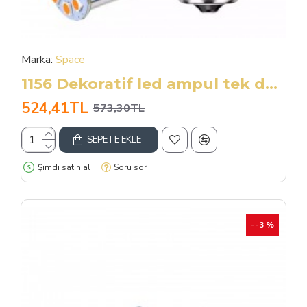
Marka:
Space
1156 Dekoratif led ampul tek duy canbuslı turuncu 12v / LAAM945-1
524,41TL
573,30TL
SEPETE EKLE
Şimdi satın al
Soru sor
--3 %