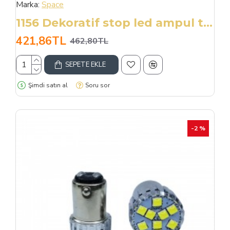
Marka:
Space
1156 Dekoratif stop led ampul tek duy kırmızı 12V 4W canbus / LAAM951-2
421,86TL
462,80TL
SEPETE EKLE
Şimdi satın al
Soru sor
-2 %