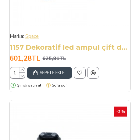
Marka:
Space
1157 Dekoratif led ampul çift duy canbuslı kırmızı 12v / LAAM946-1
601,28TL
625,81TL
SEPETE EKLE
Şimdi satın al
Soru sor
-2 %