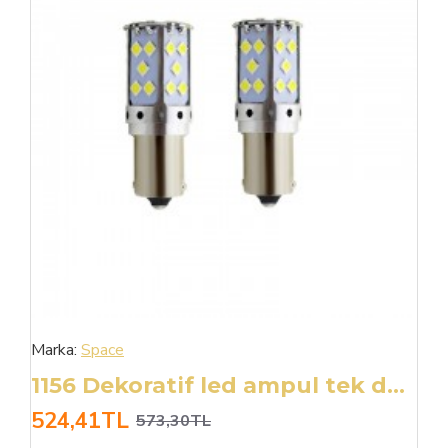
Marka:
Space
1156 Dekoratif led ampul tek duy canbuslı beyaz 12v / LAAM945
524,41TL
573,30TL