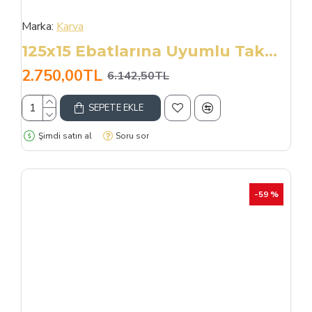
Marka:
Karva
125x15 Ebatlarına Uyumlu Takmatik X Tipi Kar Patinaj Zinciri
2.750,00TL
6.142,50TL
SEPETE EKLE
Şimdi satın al
Soru sor
-59 %