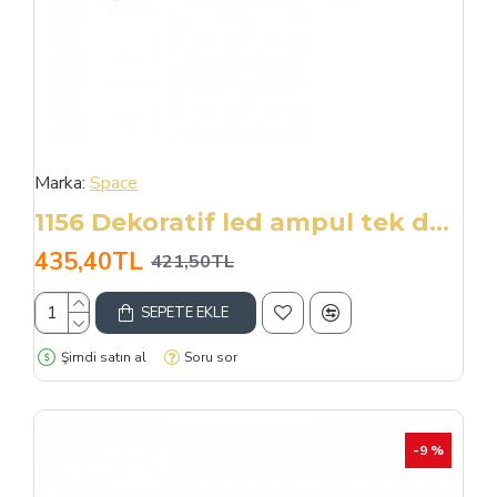
Marka:
Space
1156 Dekoratif led ampul tek duy beyaz 12V 4W canbus / LAAM951
435,40TL
421,50TL
SEPETE EKLE
Şimdi satın al
Soru sor
-9 %