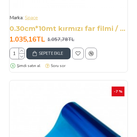
Marka:
Space
0.30cm*10mt kırmızı far filmi / CAFI210
1.035,16TL
1.057,78TL
SEPETE EKLE
Şimdi satın al
Soru sor
-7 %