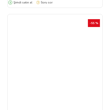
Şimdi satın al
Soru sor
-55 %