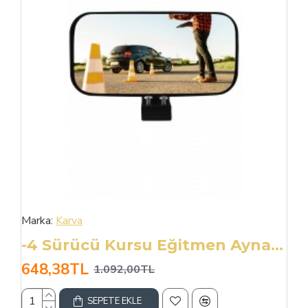
Marka:
Karva
-4 Sürücü Kursu Eğitmen Aynası 17x8 Cm Sağ
648,38TL
1.092,00TL
SEPETE EKLE