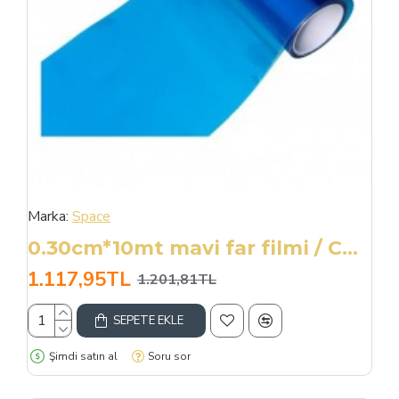
Marka:
Space
0.30cm*10mt mavi far filmi / CAFI210-M
1.117,95TL
1.201,81TL
SEPETE EKLE
Şimdi satın al
Soru sor