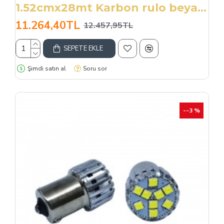
1.52cmx28mt Karbon rulo beyaz 3D hava kanallı/ CAFI558
11.264,40TL
12.457,95TL
SEPETE EKLE
Şimdi satın al
Soru sor
--3 %