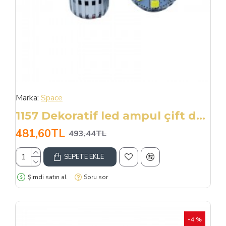
Marka:
Space
1157 Dekoratif led ampul çift duy beyaz 12V 4W canbus / LAAM952
481,60TL
493,44TL
SEPETE EKLE
Şimdi satın al
Soru sor
-4 %