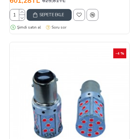
601,28TL
625,81TL
SEPETE EKLE
Şimdi satın al
Soru sor
-4 %