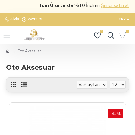
Tüm Ürünlerde
%10 İndirim
Şimdi satın al
GIRIŞ
KAYIT OL
TRY
0
0
Oto Aksesuar
Oto Aksesuar
-41 %