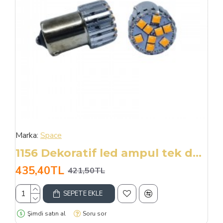
Marka:
Space
1156 Dekoratif led ampul tek duy turuncu 12V 4W canbus / LAAM951-1
435,40TL
421,50TL
SEPETE EKLE
Şimdi satın al
Soru sor