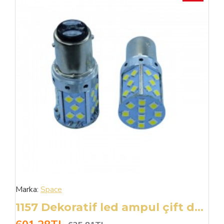
Marka:
Space
1157 Dekoratif led ampul çift duy canbuslı beyaz 12v / LAAM946