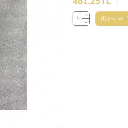
481,25TL
ŞIMDI SATI