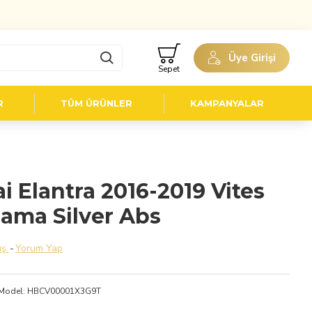
Üye Girişi
Sepet
R
TÜM ÜRÜNLER
KAMPANYALAR
 Elantra 2016-2019 Vites
ama Silver Abs
ş.
-
Yorum Yap
Model:
HBCV00001X3G9T