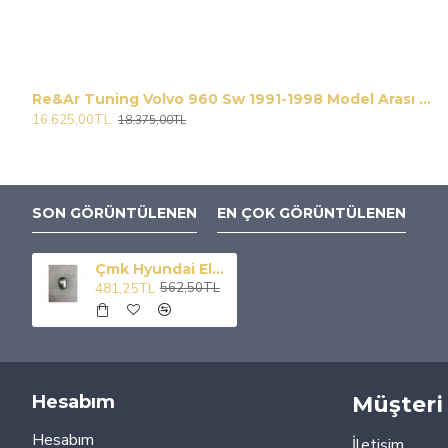
Re&Ar Tuning Volvo 960 Sw 1991-1998 Model Arası 380 Lt. Portbagaj-Beyaz
16.625,00TL
18.375,00TL
SON GÖRÜNTÜLENEN
EN ÇOK GÖRÜNTÜLENEN
Çmk Hyundai Elantra 2016-2019 Vites Topuzu Kaplama Silver Abs
481,25TL
562,50TL
Hesabım
Müşteri 
Hesabım
İletişim