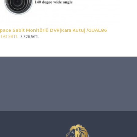
pace Sabit Monitörlü DVR(Kara Kutu) /GUAL86
.193,98TL
3.326,56TL