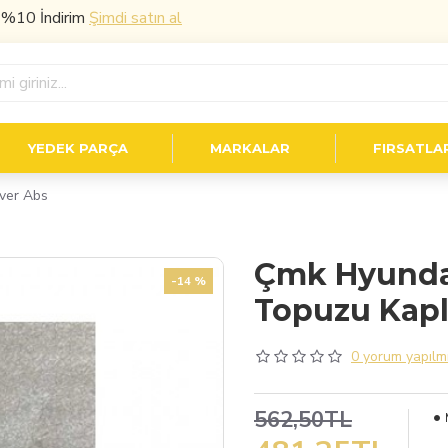
ndirim
Şimdi satın al
YEDEK PARÇA
MARKALAR
FIRSATLA
ver Abs
Çmk Hyundai
-14 %
Topuzu Kapl
0 yorum yapılmı
562,50TL