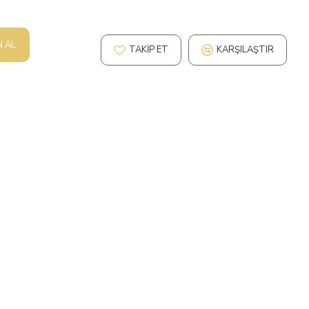
N AL
TAKIP ET
KARŞILAŞTIR